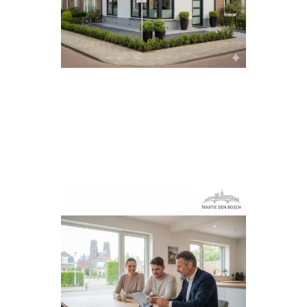
waar mogelijk, een
spoedtaxatie
. Uiteraard blijft
het rapport volledig conform
NWWI/NRVT
. Zo combineert
u tempo met kwaliteit en
voorkomt u vertraging in uw
dossier bij de bank of notaris.