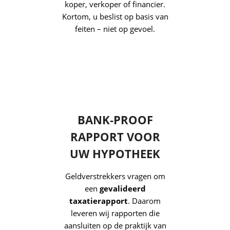
SLIM KOPEN OF
VERKOPEN MET
EEN GOEDE
WAARDERING
Met een actuele, objectieve
waardebepaling voorkomt u
te hoog bieden én te laag
vragen. Bovendien geeft een
taxatie Den Bosch
houvast
tijdens onderhandelingen met
koper, verkoper of financier.
Kortom, u beslist op basis van
feiten – niet op gevoel.