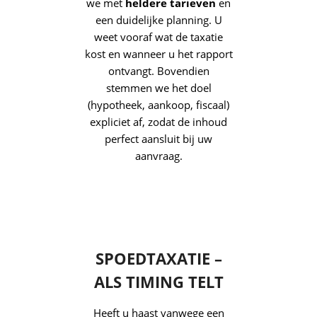
R
TRANSPARANTE
KOSTEN EN
DUIDELIJKE
AFSPRAKEN
Niemand houdt van
verrassingen. Daarom werken
we met
heldere tarieven
en
een duidelijke planning. U
weet vooraf wat de taxatie