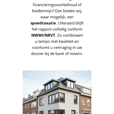
kost en wanneer u het rapport
ontvangt. Bovendien
stemmen we het doel
(hypotheek, aankoop, fiscaal)
expliciet af, zodat de inhoud
perfect aansluit bij uw
aanvraag.
SPOEDTAXATIE –
ALS TIMING TELT
Heeft u haast vanwege een
financieringsvoorbehoud of
biedtermijn? Dan bieden wij,