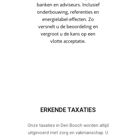
BANK-PROOF
RAPPORT VOOR
UW HYPOTHEEK
Geldverstrekkers vragen om
een
gevalideerd
taxatierapport
. Daarom
leveren wij rapporten die
aansluiten op de praktijk van
banken en adviseurs. Inclusief
onderbouwing, referenties en