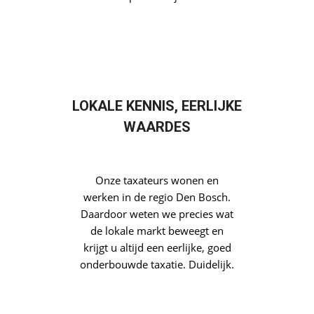
hypotheekverstrekkers. Betrouwbaar en
helder.
SNEL DUIDELIJKHEID OVER
UW TAXATIE
Wij snappen dat u niet weken
wilt wachten. Daarom regelen
wij uw taxatie in Den Bosch
snel, zonder gedoe, en altijd
met een duidelijke
terugkoppeling. Efficiënt en
persoonlijk.