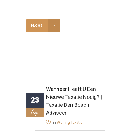
Inzicht in
Taxaties en de
Vastgoedmarkt
Nijmegen
Op deze pagina delen wij artikelen, tips
en nieuws over taxaties van woningen en
bedrijfspanden in Nijmegen en omgeving.
Van uitleg over het taxatieproces tot
updates over marktontwikkelingen: wij
zorgen dat u altijd goed geïnformeerd
bent