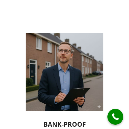
Waarde Van Een Woning
03
In Den Bosch? | Taxatie
Nov
Den Bosch Legt Uit
in
Woning Taxatie
Waarom Kiezen Voor Een
Lokale Taxateur? |
06
Taxatie Den Bosch Legt
Nov
Uit
in
Taxatie